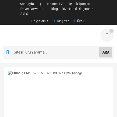
Anasayfa |
Notser TV
Teknik İpuçları
Driver Download
Blog
Bize Nasıl Ulaşırsınız
S.S.S.
Hoşgeldiniz
Giriş Yap
Üye Ol
ARA