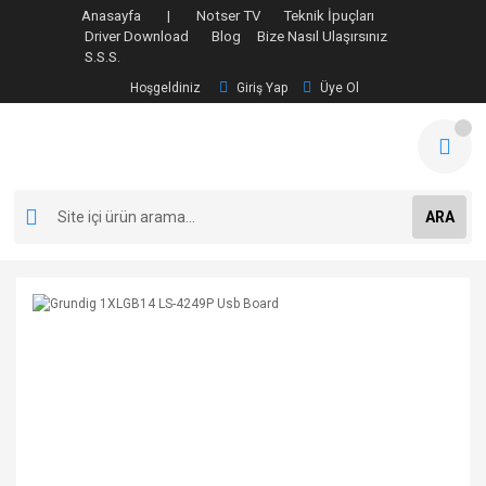
Anasayfa |
Notser TV
Teknik İpuçları
Driver Download
Blog
Bize Nasıl Ulaşırsınız
S.S.S.
Hoşgeldiniz
Giriş Yap
Üye Ol
ARA