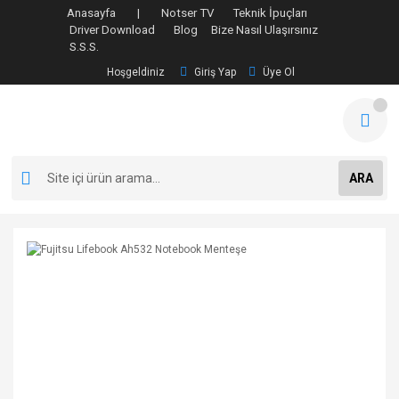
Anasayfa |
Notser TV
Teknik İpuçları
Driver Download
Blog
Bize Nasıl Ulaşırsınız
S.S.S.
Hoşgeldiniz
Giriş Yap
Üye Ol
ARA