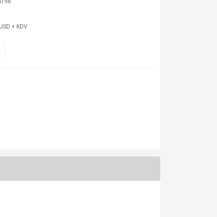
4196
 USD + KDV