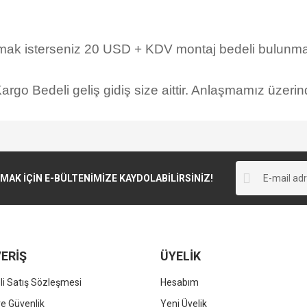
rmak isterseniz 20 USD + KDV montaj bedeli bulunmak
rgo Bedeli geliş gidiş size aittir. Anlaşmamız üzerind
K İÇİN E-BÜLTENİMİZE KAYDOLABİLİRSİNİZ!
ERİŞ
ÜYELİK
i Satış Sözleşmesi
Hesabım
 ve Güvenlik
Yeni Üyelik