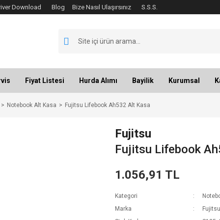
river Download
Blog
Bize Nasıl Ulaşırsınız
S.S.S.
vis
Fiyat Listesi
Hurda Alımı
Bayilik
Kurumsal
K
Notebook Alt Kasa
Fujitsu Lifebook Ah532 Alt Kasa
Fujitsu
Fujitsu Lifebook Ah
1.056,91 TL
Kategori
Notebo
Marka
Fujits