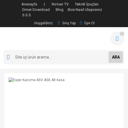
Anasayfa |
Notser TV
Teknik İpuçları
Driver Download
Blog
Bize Nasıl Ulaşırsınız
S.S.S.
Hoşgeldiniz
Giriş Yap
Üye Ol
ARA