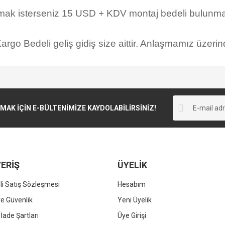
rmak isterseniz 15 USD + KDV montaj bedeli bulunmak
rgo Bedeli geliş gidiş size aittir. Anlaşmamız üzerind
K İÇİN E-BÜLTENİMİZE KAYDOLABİLİRSİNİZ!
ERİŞ
ÜYELİK
i Satış Sözleşmesi
Hesabım
 ve Güvenlik
Yeni Üyelik
 İade Şartları
Üye Girişi