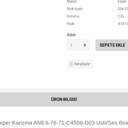
Marka
Exper
Stok Kodu
S26-3
Durumu
2.EL
Fiyat
4,50 
Adet
SEPETE EKLE
Karşılaştır
ÜRÜN BİLGİSİ
xper Karizma A5B 6-76-71-C4508-D03 Usb/Ses Boa