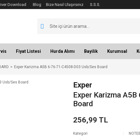
river Download
Blog
Bize Nasıl Ulaşırsınız
S.S.S.
vis
Fiyat Listesi
Hurda Alımı
Bayilik
Kurumsal
K
OARD
Exper Karizma A5B 6-76-71-C4508-D03 Usb/Ses Board
Exper
Exper Karizma A5B
Board
256,99 TL
Kategori
NOTEB