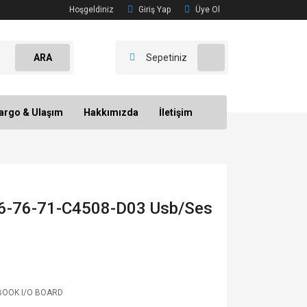
Hoşgeldiniz
Giriş Yap
Üye Ol
ARA
Sepetiniz
argo & Ulaşım
Hakkımızda
İletişim
 6-76-71-C4508-D03 Usb/Ses
OOK I/O BOARD