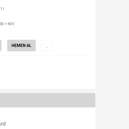
711
USD + KDV
HEMEN AL
rd