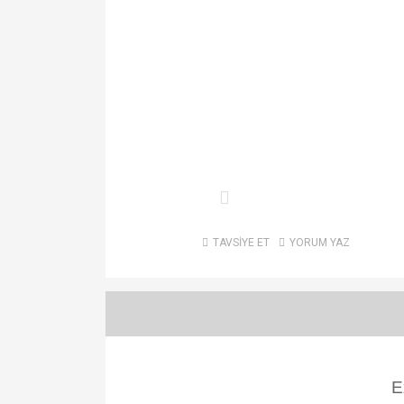
TAVSİYE ET
YORUM YAZ
E