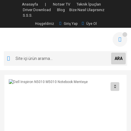
Anasayfa |
Notser TV
Teknik İpuçları
Driver Download
Blog
Bize Nasıl Ulaşırsınız
S.S.S.
Hoşgeldiniz
Giriş Yap
Üye Ol
ARA