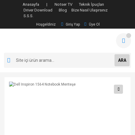
Anasayfa |
Notser TV
Teknik İpuçları
Driver Download
Blog
Bize Nasıl Ulaşırsınız
S.S.S.
Hoşgeldiniz
Giriş Yap
Üye Ol
ARA