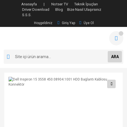
Anasayfa |
Notser TV
Teknik İpuçları
Driver Download
Blog
Bize Nasıl Ulaşırsınız
S.S.S.
Hoşgeldiniz
Giriş Yap
Üye Ol
ARA