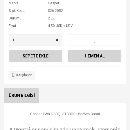
Marka
Casper
Stok Kodu
S26-2052
Durumu
2.EL
Fiyat
4,50 USD + KDV
SEPETE EKLE
HEMEN AL
Karşılaştır
ÜRÜN BİLGİSİ
Casper TW8 DA0QL8TB8D0 Usb/Ses Board
* Montajını servisimizde yaptırmak isterseniz