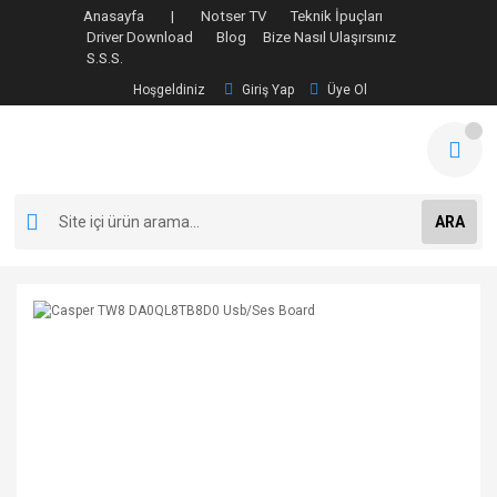
Anasayfa |
Notser TV
Teknik İpuçları
Driver Download
Blog
Bize Nasıl Ulaşırsınız
S.S.S.
Hoşgeldiniz
Giriş Yap
Üye Ol
ARA