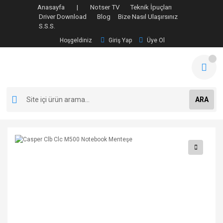
Anasayfa |
Notser TV
Teknik İpuçları
Driver Download
Blog
Bize Nasıl Ulaşırsınız
S.S.S.
Hoşgeldiniz
Giriş Yap
Üye Ol
ARA