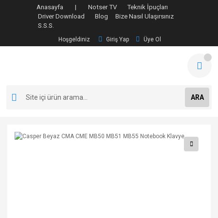
Anasayfa |
Notser TV
Teknik İpuçları
Driver Download
Blog
Bize Nasıl Ulaşırsınız
S.S.S.
Hoşgeldiniz
Giriş Yap
Üye Ol
ARA