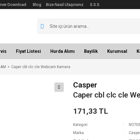
river Download
Blog
Bize Nasıl Ulaşırsınız
S.S.S.
vis
Fiyat Listesi
Hurda Alımı
Bayilik
Kurumsal
K
CAM
Caper cbl clc cle Webcam Kamera
Casper
Caper cbl clc cle 
171,33 TL
Kategori
NOTE
Marka
Caspe