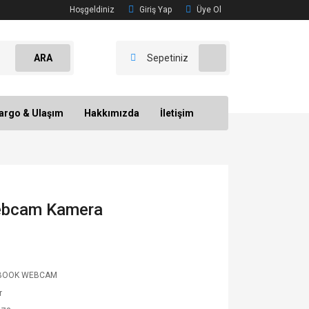
Hoşgeldiniz
Giriş Yap
Üye Ol
ARA
Sepetiniz
argo & Ulaşım
Hakkımızda
İletişim
Webcam Kamera
BOOK WEBCAM
r