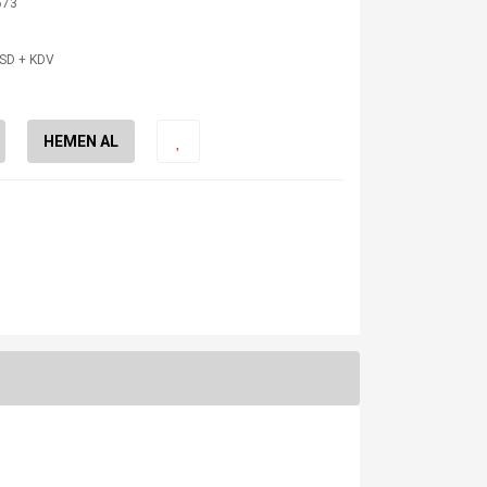
673
USD + KDV
HEMEN AL