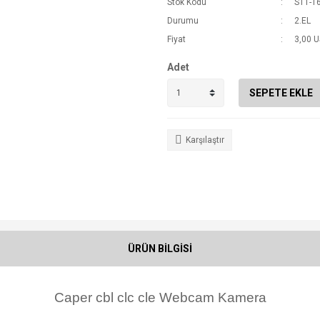
Stok Kodu
S11-1
Durumu
2.EL
Fiyat
3,00 
Adet
SEPETE EKLE
Karşılaştır
ÜRÜN BİLGİSİ
Caper cbl clc cle Webcam Kamera