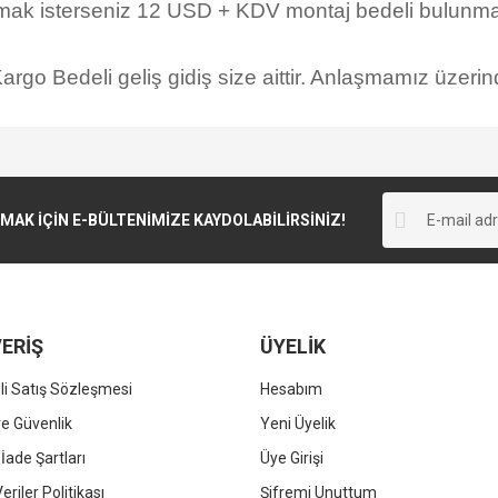
rmak isterseniz 12 USD + KDV montaj bedeli bulunmak
rgo Bedeli geliş gidiş size aittir. Anlaşmamız üzerind
K İÇİN E-BÜLTENİMİZE KAYDOLABİLİRSİNİZ!
ERİŞ
ÜYELİK
i Satış Sözleşmesi
Hesabım
 ve Güvenlik
Yeni Üyelik
 İade Şartları
Üye Girişi
Veriler Politikası
Şifremi Unuttum