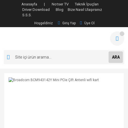
Anasayfa |
Notser TV
Teknik İpuçları
Driver Download
Blog
Bize Nasıl Ulaşırsınız
S.S.S.
Hoşgeldiniz
Giriş Yap
Üye Ol
ARA