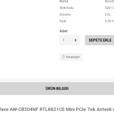
Marka
Azure
Stok Kodu
S261-
Durumu
2.EL
Fiyat
5,25 
Adet
SEPETE EKLE
Karşılaştır
ÜRÜN BİLGİSİ
ave AW-CB304NF RTL8821CE Mini PCIe Tek Antenli wi