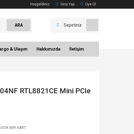
Hoşgeldiniz
Giriş Yap
Üye Ol
ARA
Sepetiniz
argo & Ulaşım
Hakkımızda
İletişim
04NF RTL8821CE Mini PCIe
t
OOK WIFI KART