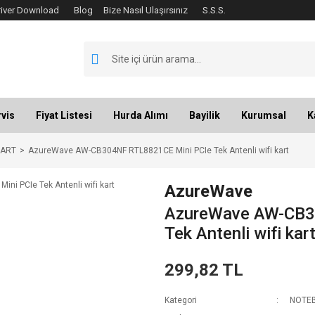
river Download
Blog
Bize Nasıl Ulaşırsınız
S.S.S.
vis
Fiyat Listesi
Hurda Alımı
Bayilik
Kurumsal
K
KART
AzureWave AW-CB304NF RTL8821CE Mini PCIe Tek Antenli wifi kart
AzureWave
AzureWave AW-CB3
Tek Antenli wifi kar
299,82 TL
Kategori
NOTEB