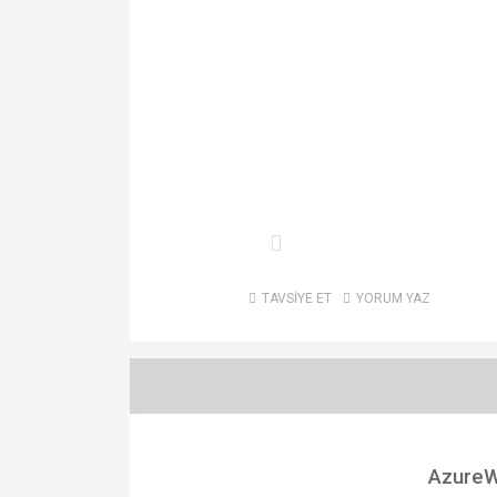
TAVSİYE ET
YORUM YAZ
AzureW