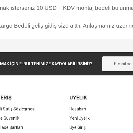
rmak isterseniz 10 USD + KDV montaj bedeli bulunmak
rgo Bedeli geliş gidiş size aittir. Anlaşmamız üzerind
K İÇİN E-BÜLTENİMİZE KAYDOLABİLİRSİNİZ!
ERİŞ
ÜYELİK
i Satış Sözleşmesi
Hesabım
 ve Güvenlik
Yeni Üyelik
 İade Şartları
Üye Girişi