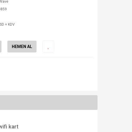
Wave
3859
USD + KDV
HEMEN AL
fi kart