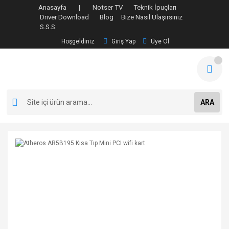
Anasayfa |
Notser TV
Teknik İpuçları
Driver Download
Blog
Bize Nasıl Ulaşırsınız
S.S.S.
Hoşgeldiniz
Giriş Yap
Üye Ol
ARA