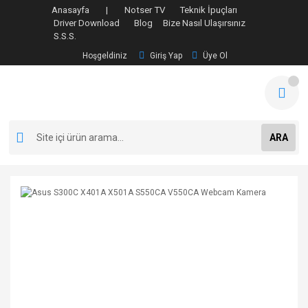
Anasayfa |
Notser TV
Teknik İpuçları
Driver Download
Blog
Bize Nasıl Ulaşırsınız
S.S.S.
Hoşgeldiniz
Giriş Yap
Üye Ol
ARA