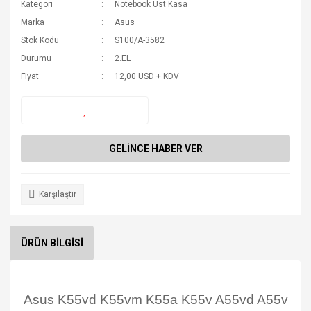
Kategori
Notebook Üst Kasa
Marka
Asus
Stok Kodu
S100/A-3582
Durumu
2.EL
Fiyat
12,00 USD + KDV
GELİNCE HABER VER
Karşılaştır
ÜRÜN BİLGİSİ
Asus K55vd K55vm K55a K55v A55vd A55v