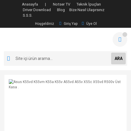
Anasayfa |
Notser TV
Teknik İpuçları
Driver Download
Blog
Bize Nasıl Ulaşırsınız
S.S.S.
Hoşgeldiniz
Giriş Yap
Üye Ol
ARA