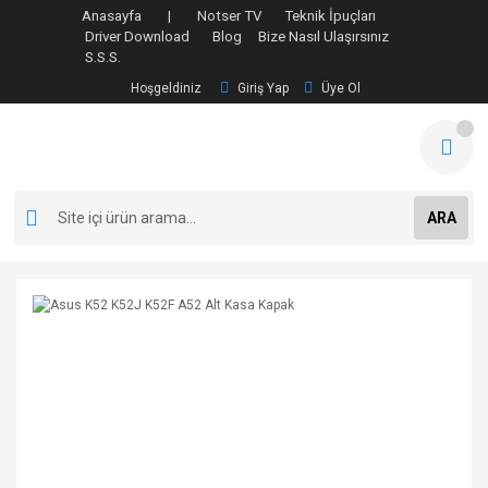
Anasayfa |
Notser TV
Teknik İpuçları
Driver Download
Blog
Bize Nasıl Ulaşırsınız
S.S.S.
Hoşgeldiniz
Giriş Yap
Üye Ol
ARA