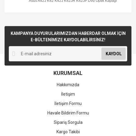
Asus A42J K42 K42J K42JR K42JP Dvd Optik Kapağı
KAMPANYA DUYURULARIMIZDAN HABERDAR OLMAK İÇİN
E-BÜLTENİMİZE KAYDOLABİLİRSİNİZ!
KAYDOL
KURUMSAL
Hakkımızda
İletişim
İletişim Formu
Havale Bildirim Formu
Sipariş Sorgula
Kargo Takibi