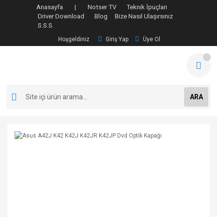
Anasayfa |
Notser TV
Teknik İpuçları
Driver Download
Blog
Bize Nasıl Ulaşırsınız
S.S.S.
Hoşgeldiniz
Giriş Yap
Üye Ol
ARA