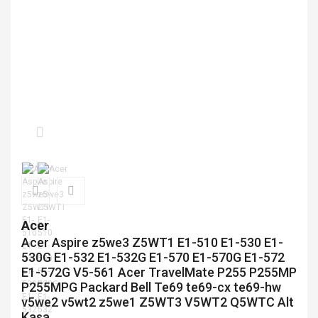
Acer
Acer Aspire z5we3 Z5WT1 E1-510 E1-530 E1-
530G E1-532 E1-532G E1-570 E1-570G E1-572
E1-572G V5-561 Acer TravelMate P255 P255MP
P255MPG Packard Bell Te69 te69-cx te69-hw
v5we2 v5wt2 z5we1 Z5WT3 V5WT2 Q5WTC Alt
Kasa