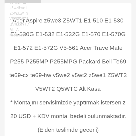
Acer Aspire z5we3 Z5WT1 E1-510 E1-530
E1-530G E1-532 E1-532G E1-570 E1-570G
E1-572 E1-572G V5-561 Acer TravelMate
P255 P255MP P255MPG Packard Bell Te69
te69-cx te69-hw v5we2 v5wt2 z5we1 Z5WT3
V5WT2 Q5WTC Alt Kasa
* Montajını servisimizde yaptırmak isterseniz
20 USD + KDV montaj bedeli bulunmaktadır.
(Elden teslimde geçerli)