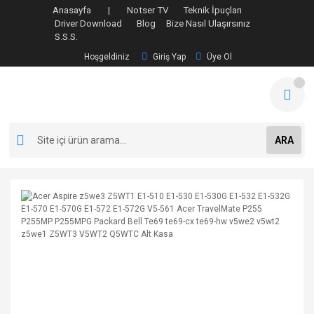
Anasayfa |
Notser TV
Teknik İpuçları
Driver Download
Blog
Bize Nasıl Ulaşırsınız
S.S.S.
Hoşgeldiniz
Giriş Yap
Üye Ol
ARA