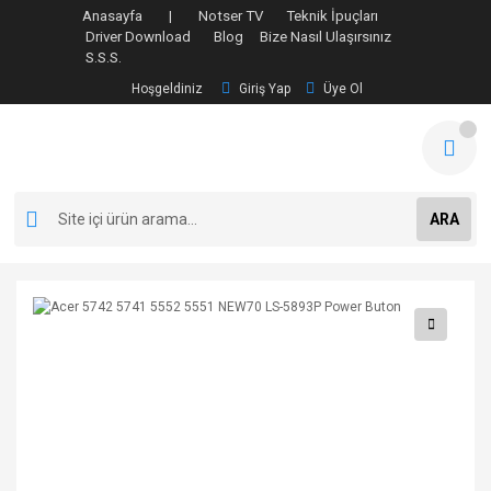
Anasayfa |
Notser TV
Teknik İpuçları
Driver Download
Blog
Bize Nasıl Ulaşırsınız
S.S.S.
Hoşgeldiniz
Giriş Yap
Üye Ol
ARA