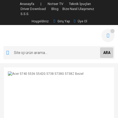
Anasayfa |
Notser TV
Teknik İpuçları
Driver Download
Blog
Bize Nasıl Ulaşırsınız
S.S.S.
Hoşgeldiniz
Giriş Yap
Üye Ol
ARA