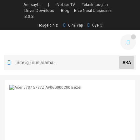
Anasayfa |
Notser TV
Teknik İpuçları
Driver Download
Blog
Bize Nasıl Ulaşırsınız
S.S.S.
Hoşgeldiniz
Giriş Yap
Üye Ol
ARA